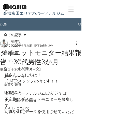
​高槻富田エリアのパーソナルジム
記事
全ての記事
楠健司
全ての記事
2021年3月25日
読了時間: 2分
ダイエットモニター結果報
新着情報
告 30代男性3か月
キャンペーン&イベント
ダイエット関連ブログ
更新日：
2024年7月13日
皆さんこんにちは！
ボディメイク
LOAFERスタッフの楠です！！
食事や栄養
身体のこと
高槻のパーソナルジムLOAFERでは
不定期にダイエットモニターを募集し
トレーニングの知識
て
LOAFERについて
写真や測定データを使用させていただ