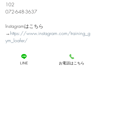
102
072-648-3637
Instagramはこちら
→
https://www.instagram.com/training_g
ym_loafer/
YouTubeチャンネルでトレーニングの様
子や
LINE
お電話はこちら
トレーナーをもっと知ろう！
→
https://www.youtube.com/channel/U
C5deqff333_0WlulVSWw5gw
#パーソナルトレーニング
#パーソナルジム
#筋トレ
＃シェイプアップ
#ダイエット
#トレーニング