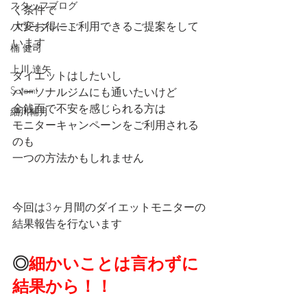
スタッフブログ
く条件で
大変お得にご利用できるご提案をして
パワープレート
います
楠 健司
上川 達矢
ダイエットはしたいし
Satomi
パーソナルジムにも通いたいけど
金銭面で不安を感じられる方は
細川輔月
モニターキャンペーンをご利用される
のも
一つの方法かもしれません
今回は3ヶ月間のダイエットモニターの
結果報告を行ないます
◎
細かいことは言わずに
結果から！！