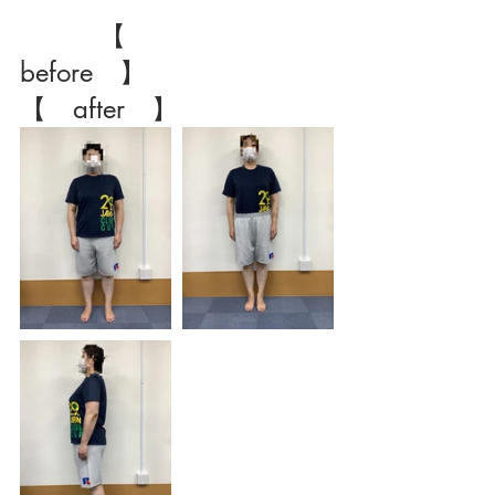
　　　【　
before　】　　　　　　　
【　after　】