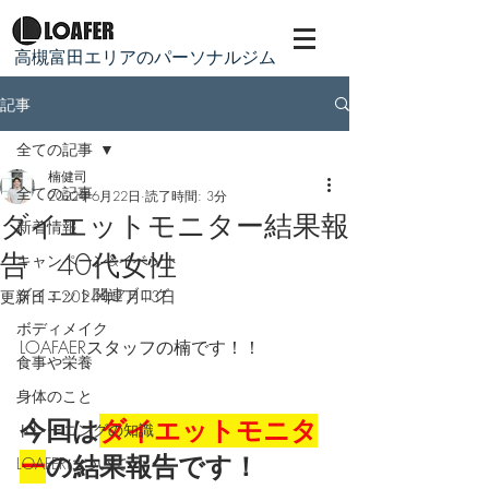
​高槻富田エリアのパーソナルジム
記事
全ての記事
楠健司
全ての記事
2022年6月22日
読了時間: 3分
ダイエットモニター結果報
新着情報
告 40代女性
キャンペーン&イベント
ダイエット関連ブログ
更新日：
2024年7月13日
ボディメイク
LOAFAERスタッフの楠です！！
食事や栄養
身体のこと
今回は
ダイエットモニタ
トレーニングの知識
ー
の結果報告です！
LOAFERについて