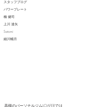
スタッフブログ
パワープレート
楠 健司
上川 達矢
Satomi
細川輔月
高槻のパーソナルジムLOAFERでは