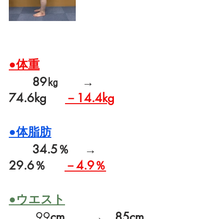
●体重
89㎏　　→　
74.6kg　  
－14.4kg
●体脂肪
34.5％　 →　
29.6％　 
－4.9％
●ウエスト
　　 99
cm　　 →　85cm	