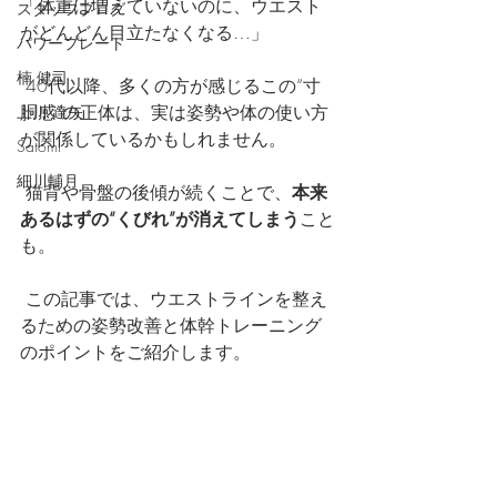
「体重は増えていないのに、ウエスト
スタッフブログ
がどんどん目立たなくなる…」
パワープレート
楠 健司
 40代以降、多くの方が感じるこの“寸
胴感”の正体は、実は姿勢や体の使い方
上川 達矢
が関係しているかもしれません。
Satomi
細川輔月
 猫背や骨盤の後傾が続くことで、
本来
あるはずの“くびれ”が消えてしまう
こと
も。
 この記事では、ウエストラインを整え
るための姿勢改善と体幹トレーニング
のポイントをご紹介します。