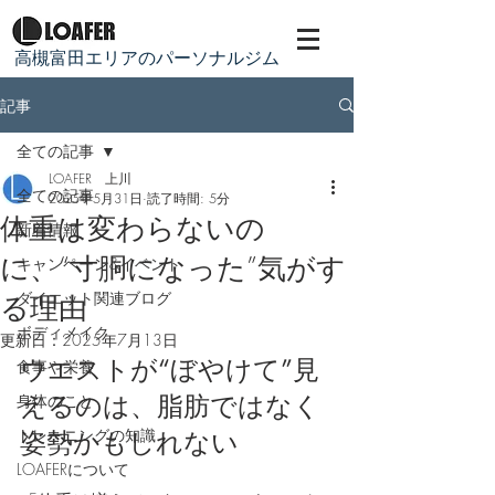
​高槻富田エリアのパーソナルジム
記事
全ての記事
LOAFER 上川
全ての記事
2025年5月31日
読了時間: 5分
体重は変わらないの
新着情報
に、“寸胴になった”気がす
キャンペーン&イベント
ダイエット関連ブログ
る理由
ボディメイク
更新日：
2025年7月13日
ウエストが“ぼやけて”見
食事や栄養
えるのは、脂肪ではなく
身体のこと
トレーニングの知識
姿勢かもしれない
LOAFERについて