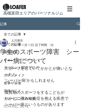
​高槻富田エリアのパーソナルジム
記事
全ての記事
上川達矢
全ての記事
2021年10月10日
読了時間: 1分
学生のスポーツ障害 シー
新着情報
バー病について
キャンペーン&イベント
ダイエット関連ブログ
スポーツをしていてかかとが痛いとな
ったら
ボディメイク
"シーバー病"かもしれません
食事や栄養
身体のこと
成長期のスポーツをするこどもが
かかとに痛みや炎症を抱える疾患で
トレーニングの知識
シーバー病というものがあります
LOAFERについて