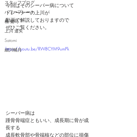
スタッフブログ
今回はそのシーバー病について
パワープレート
トレーナーの上川が
動画で解説しておりますので
楠 健司
ぜひご覧ください。
上川 達矢
Satomi
https://youtu.be/RW8CYM9umPk
細川輔月
シーバー病は
踵骨骨端症ともいい、成長期に骨が成
長する
成長軟骨部や骨端核などの部位に損傷