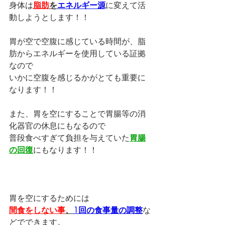
身体は
脂肪
を
エネルギー源
に変えて活
動しようとします！！
胃が空で空腹に感じている時間が、脂
肪からエネルギーを使用している証拠
なので
いかに空腹を感じるかがとても重要に
なります！！
また、胃を空にすることで胃腸等の消
化器官の休息にもなるので
普段食べすぎて負担を与えていた
胃腸
の回復
にもなります！！
胃を空にするためには
間食をしない事
、
1回の食事量の調整
な
どでできます。