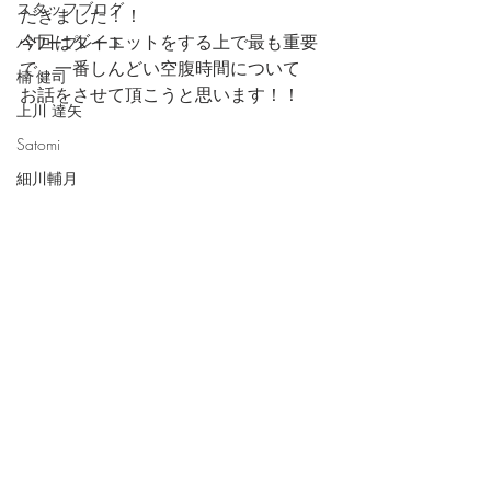
スタッフブログ
だきました！！
今回はダイエットをする上で最も重要
パワープレート
で、一番しんどい空腹時間について
楠 健司
お話をさせて頂こうと思います！！
上川 達矢
Satomi
細川輔月