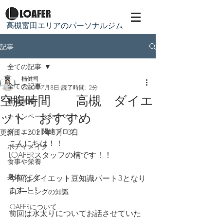
​高槻富田エリアのパーソナルジム
記事
全ての記事
楠健司
全ての記事
2020年7月8日
読了時間: 2分
空腹時間 高槻 ダイエ
新着情報
ット おすすめ
キャンペーン&イベント
ダイエット関連ブログ
更新日：
2021年3月10日
こんにちは！！
ボディメイク
LOAFERスタッフの楠です！！
食事や栄養
身体のこと
今回はダイエット豆知識パート3となり
ます！！
トレーニングの知識
LOAFERについて
前回は水太りについてお話させていた