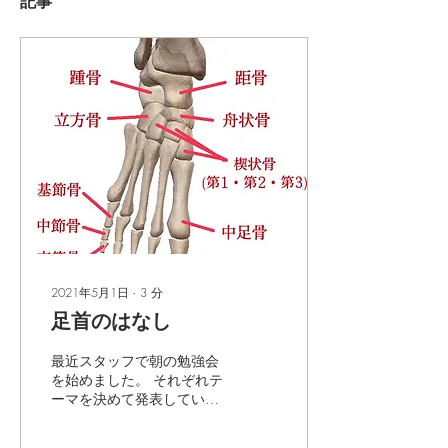
記事
2021年5月1日
∙
3
分
足首のはなし
最近スタッフで朝の勉強会
を始めました。 それぞれテ
ーマを決めて発表していく
のですが 私の担当は「足」
についてでした🐾 せっかく