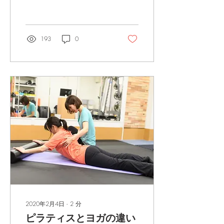
なので勉強した内容を簡単
にブログでご紹介していき
ます🙋 足関節と足部 足に
はどれだけの骨があるかご
193
0
存知ですか？...
2020年2月4日
∙
2
分
ピラティスとヨガの違い