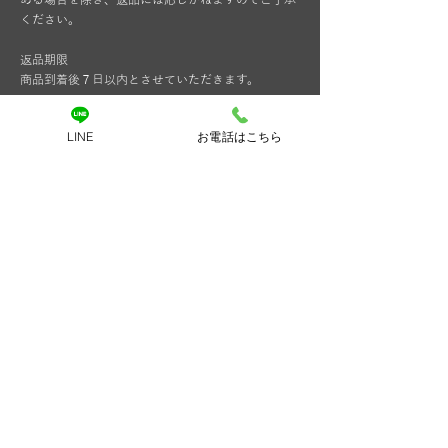
ある場合を除き、返品には応じかねますのでご了承
ください。
返品期限
商品到着後７日以内とさせていただきます。
返品送料
LINE
お電話はこちら
お客様都合による返品につきましてはお客様のご負
担とさせていただきます。不良品に該当する場合は
当方で負担いたします。
支払い方法について
【レンタル】
配送時直接支払い
決済手数料は保証金￥300(税込み)の扱いとなりま
す。
自社配送につき
配送時現金での直接支払いがご利用頂けます
その際無断延滞を防ぐため本人確認書類(運転免許
証など)を控えさせていただきます。