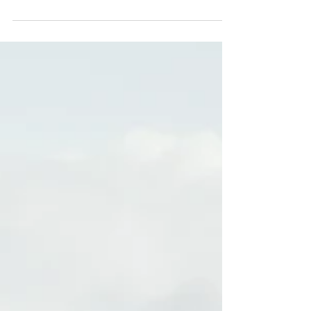
す 今回は少し変わったテーマです。 ダイエット
というと 何kg痩せたか 体脂肪率が何％下がっ
たか ウエストが何cm細くなったか そんな数字
が話題になることが多いと思います。 もちろん
それらも大切です。 しかし僕たちがもっと大切
だと思っていることがあります。 それは 「痩せ
た後に何が残るか」です。 ダイエットはゴール
ではない 例えば 60kgだった人が50kgになっ
たとします。 10kgの減量です。 数字だけ見れ
ば大成功です。 しかし その後どうなるでしょう
か。 食べることが怖くなった リバウンドが怖い
外食が楽しめない 常に体重計が気になる 運
動をやめたら戻る もしこうなってしまったら 本
当に成功と言えるでしょうか。 もちろん体重は
減っています。 しかし生活は苦しくなっていま
す。 これはLOAFERが目指したいダイエットで
はありません。 ダイエットで本当に手に入れた
いもの 多くの人は 痩せること自体が目的では
ありません。 例えば 好きな服を着たい 写真に