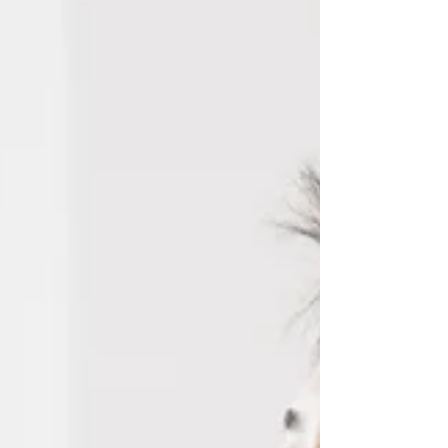
筋持久力→同じ動作を繰り返す力 ・持久力→
長時間動き続ける力 ・心肺機能→息が上がり
にくいまたは上がった状態に慣れる このあたり
が一般的に言われる「体力」です お悩み別に
整理すると、例えば 「階段で息が上がる」→心
肺機能 「長時間歩くと疲れやすい」→筋持久力
「荷物が重くてしんどい」→筋力 「同じ姿勢を維
持できない」→筋持久力 本当はこれらも複合
的な理由ですがざっくり言うとこんな感じです
このように、すべて体力が低下したと感じるも
のばかりですが それらは別の能力のことを指
している場合があります。 最大酸素摂取量
（VO2max）って何？ ここでちょっとだけ専門的
な話をします スポーツの世界で体力の指標