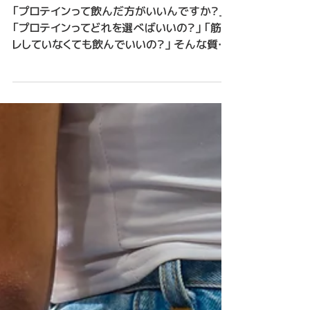
プロテインは必要？トレーナー
が伝えたい「本当に大切な食
事の話」
「プロテインって飲んだ方がいいんですか？」
「プロテインってどれを選べばいいの？」 「筋ト
レしていなくても飲んでいいの？」 そんな質問
をお客様からよくいただきます。 SNSや広告な
どでプロテインを目にする機会も増え 「健康
のために飲んだ方がいいのかな？」と感じてい
る方も多いのではないでしょうか。 ただ、普段
LOAFERでお客様にお伝えしているのは 「まず
は毎日の食事が一番大切です」 ということで
す。 プロテインは決して悪いものではありませ
んが、あくまで 栄養補助食品 です。 つまり 基
本は食事不足しているときに補助として使う と