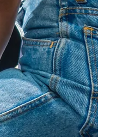
いう考え方がとても大切です。 今回は ・タンパ
ク質の重要性 ・プロテインの役割 ・食事との上
手な付き合い方 について解説します。 健康な
体づくりの基本は「毎日の食事」 身体づくりと
いうと「筋トレ」や「運動」が 注目されることが
多いですが実はそれ以上に重要なのが 「日々
の食事・食習慣」です。 身体は食べたものから
作られます。 そのため、どれだけトレーニング
を頑張っていても 食事のバランスが崩れてい
ると身体づくりはうまく進みま