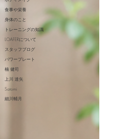
食事や栄養
身体のこと
トレーニングの知識
LOAFERについて
スタッフブログ
パワープレート
楠 健司
上川 達矢
Satomi
細川輔月