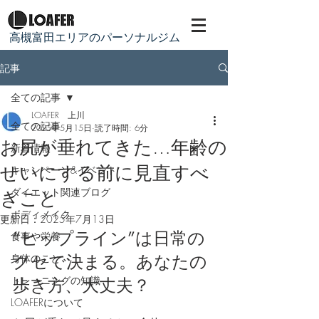
​高槻富田エリアのパーソナルジム
記事
全ての記事
LOAFER 上川
全ての記事
2025年5月15日
読了時間: 6分
お尻が垂れてきた…年齢の
新着情報
せいにする前に見直すべ
キャンペーン&イベント
ダイエット関連ブログ
きこと
ボディメイク
更新日：
2025年7月13日
“ヒップライン”は日常の
食事や栄養
クセで決まる。あなたの
身体のこと
トレーニングの知識
歩き方、大丈夫？
LOAFERについて