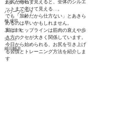
お尻が垂れて見えると、全体のシルエ
スタッフブログ
ットまで老けて見える…。
パワープレート
でも「加齢だから仕方ない」とあきら
楠 健司
めるのは早いかもしれません。
実は、ヒップラインは筋肉の衰えや歩
上川 達矢
き方のクセが大きく関係しています。
Satomi
今日から始められる、お尻を引き上げ
細川輔月
る習慣とトレーニング方法を紹介しま
す