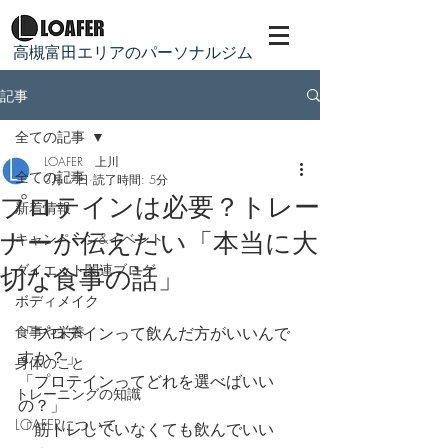
​高槻富田エリアのパーソナルジム
記事
全ての記事
LOAFER 上川
全ての記事
3月17日
読了時間: 5分
プロテインは必要？トレー
新着情報
ナーが伝えたい「本当に大
キャンペーン&イベント
ダイエット関連ブログ
切な食事の話」
ボディメイク
食事や栄養
「プロテインって飲んだ方がいいんで
すか？」
身体のこと
「プロテインってどれを選べばいい
トレーニングの知識
の？」
LOAFERについて
「筋トレしていなくても飲んでいい