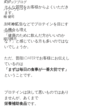
の？」
スタッフブログ
そんな質問をお客様からよくいただき
パワープレート
ます。
楠 健司
SNSや広告などでプロテインを目にす
上川 達矢
る機会も増え
Satomi
「健康のために飲んだ方がいいのか
細川輔月
な？」と感じている方も多いのではな
いでしょうか。
ただ、普段LOAFERでお客様にお伝えし
ているのは
「まずは毎日の食事が一番大切です」
ということです。
プロテインは決して悪いものではあり
ませんが、あくまで
栄養補助食品
です。