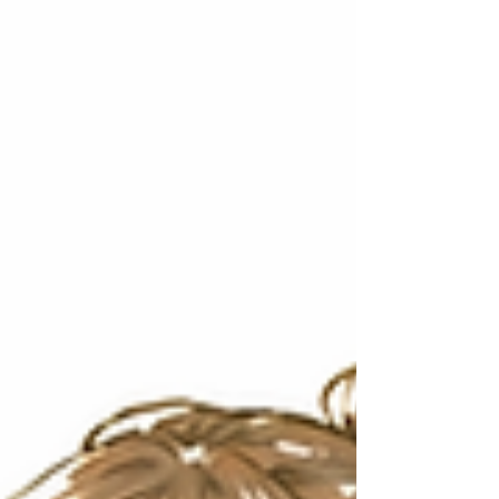
ソナルジム不要論」について考えてみようと思
います。 実際、パーソナルジムに通わなくても
結果を出している人はたくさんいますし、僕自
身もその意見に一理あると思っています。 理由
① 情報は無料で手に入る 今の時代 YouTube
を開けばダイエット情報もトレーニング方法も
食事管理も 無料で手に入ります。 実際、僕が
学生時代にお金を払って学んだ内容よりも 今
のYouTubeの方が詳しいこともあります。 昔に
比べると 知識を得るためだけにパーソナルジ
ムへ通う必要性はかなり下がったと思います。
じゃあパーソナルジムはいらない？ 知識を得
るだけならいらないと思います。 ただ 「知って
いる」と「できる」は別です。 さらに言うと その
情報が今の自分に必要な情報なのか そして今
の身体の状態やフェーズに合った内容なのか
という視点も重要になります。 どれ