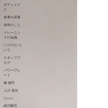
ボディメイ
ク
食事や栄養
身体のこと
トレーニン
グの知識
LOAFERにつ
いて
スタッフブ
ログ
パワープレ
ート
楠 健司
上川 達矢
Satomi
細川輔月