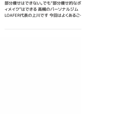
部分痩せはできない。でも“部
分痩せ的なボディメイク”は
できる
部分痩せはできない。でも“部分痩せ的なボデ
ィメイク”はできる 高槻のパーソナルジム
LOAFER代表の上川です 今回はよくあるご相
談のひとつ 「お腹だけ痩せたいです」「脚だけ
細くできますか？」 いわゆる“部分痩せ”につい
てお話しします 結論：部分痩せはできません
まず結論からお伝えします 部分痩せは基本的
にできません 脂肪は お腹だけ・脚だけ・二の
腕だけ といったように 狙った場所から優先的
に落ちるものではなく 全身から少しずつ減っ
ていくものです でも諦める必要はありません
ここで 「じゃあ意味ないじゃん」 と思われるか
もしれませんが そうではありません “部分痩
せ的な変化”は作れます 脂肪そのものは狙っ
て落とせなくても 身体の作り方次第で 「ここが